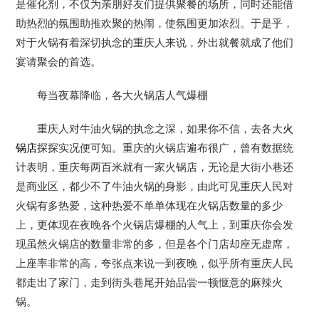
是催化剂，不仅为亲朋好友们提供聚餐的场所，同时还能借
助热烈的氛围助推欢聚的热闹，使氛围更加浓烈。于是乎，
对于火锅有着深切执念的重庆人来说，外出就餐就成了他们
宴请聚会的首选。
每当夜幕降临，各大火锅店人气爆棚
重庆人对牛油火锅的执念之深，如果你不信，去各大
火
锅店
探探实况便可知。重庆的火锅店遍布很广，曾有数据统
计表明，重庆每两百米就有一家火锅店，无论是大街小巷还
是商业区，都少不了牛油火锅的身影，由此可见重庆人民对
火锅有多热爱，这种热爱不单单体现在火锅店数量的多少
上，更体现在夜晚各个火锅店爆棚的人气上，到重庆你会发
现虽然火锅店的数量非常的多，但是各个门店却座无虚席，
上座率非常的高，夸张点来说一到夜晚，似乎所有重庆人民
都走出了家门，走到街头巷尾开始品尝一顿惬意的麻辣火
锅。