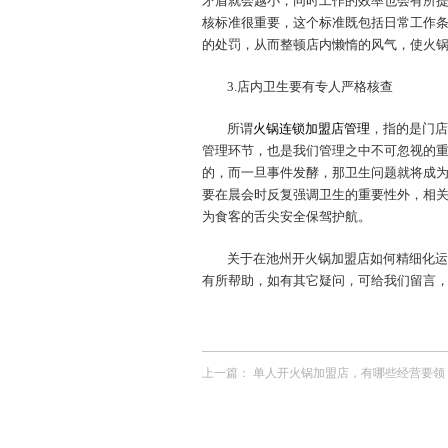
矛盾就会越小，同时工作的效率也会有所
核标准很重要，这个标准既包括日常工作
的处罚，从而整顿店内懒惰的风气，使火
3.店内卫生要有专人严格核查
所谓
火锅连锁加盟店管理
，指的是门店
管理环节，也是我们管理之中不可忽视的
的，而一旦事件发酵，那卫生问题就将成
要在晨会时反复强调卫生的重要性外，相
为食客的舌尖安全保驾护航。
关于在池州开火锅加盟店如何精细化运
有所帮助，如有其它疑问，可给我们留言
上一篇：
单人开火锅加盟店，有哪些经营要领