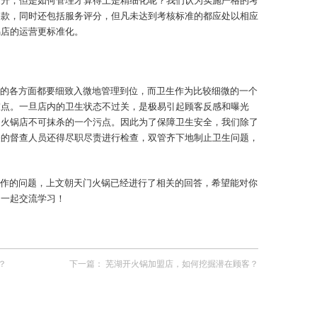
提升，但是如何管理才算得上是精细化呢？我们认为实施严格的考
条款，同时还包括服务评分，但凡未达到考核标准的都应处以相应
锅店的运营更标准化。
的各方面都要细致入微地管理到位，而卫生作为比较细微的一个
重点。一旦店内的卫生状态不过关，是极易引起顾客反感和曝光
为火锅店不可抹杀的一个污点。因此为了保障卫生安全，我们除了
关的督查人员还得尽职尽责进行检查，双管齐下地制止卫生问题，
作的问题，上文朝天门火锅已经进行了相关的回答，希望能对你
，一起交流学习！
？
下一篇：
芜湖开火锅加盟店，如何挖掘潜在顾客？