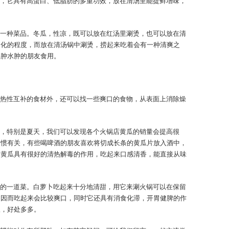
，它具有高蛋白、低脂肪的多重功效，放在清汤里能提鲜增味，
一种菜品。冬瓜，性凉，既可以放在红汤里涮烫，也可以放在清
即化的程度，而放在清汤锅中涮烫，捞起来吃着会有一种清爽之
浮肿水肿的朋友食用。
热性互补的食材外，还可以找一些爽口的食物，从表面上消除燥
，特别是夏天，我们可以发现各个火锅店黄瓜的销量会提高很
习惯有关，有些喝啤酒的朋友喜欢将切成长条的黄瓜片放入酒中，
是黄瓜具有很好的清热解毒的作用，吃起来口感清香，能直接从味
的一道菜。白萝卜吃起来十分地清甜，用它来涮火锅可以在保留
，因而吃起来会比较爽口，同时它还具有消食化滞，开胃健脾的作
振，好处多多。