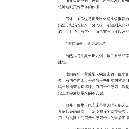
而其次是香菇，香菇也是一款凉性食物
还能起到美容养颜的作用。
另外，冬瓜也是夏天吃火锅比较推荐的
汤里，红汤吃起来十分入味，能达到入口
感，并且还十分养生，适合有高血压以及
2.爽口食物，消除燥热感
当然我们在夏天吃火锅，除了要寻找凉
辣感。
比如黄瓜，黄瓜是火锅桌上的一位常客
多，有两个原因，一是与一些朋友的饮酒
喝一股清新的啤酒味。而另一个原因，则
觉上消除麻辣带来的不安感。
另外，白萝卜也应该是夏天吃火锅必点
食物原香的基础上，沾染些许的麻辣香气
用，能消除人们因天气原因带来的食欲不