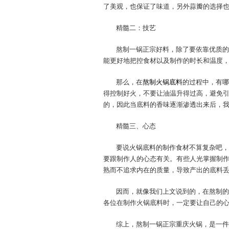
了美观，也保证了味道，另外蒜瓣的选择
精髓二：技艺
熬制一锅正宗好料，除了要依靠优质的
能更好地把控食材以及制作的时长和温度
那么，在
熬制火锅底料
的过程中，有哪
得控制好火，不要让油温升得过高，避免
的，因此当底料的香味逐渐渗透出来后，
精髓三、心态
要说火锅底料的制作食材不算复杂吧，
要跟制作人的心态有关。有些人光掌握制
熟而不追求内在的质量，导致产出的底料
因而，就像我们上文说到的，在熬制的
各位在制作火锅底料时，一定要让自己的
综上，熬制一锅正宗重庆火锅，是一件