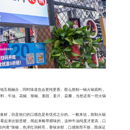
地互相融合，同时味道也会更纯更香。那么熬制一锅火锅底料，
原料，牛油、花椒、辣椒、葱段、姜片、蒜瓣，当然还有一些火锅
食材，但是他们的口感也是有优劣之分的。一般来说，熬制火锅
、看起来比较坚硬、闻起来略带腥味的，这种牛油纯度才更高，口
新内黄”辣椒，色泽红润鲜亮，香味浓郁，口感辣而不燥，既保证