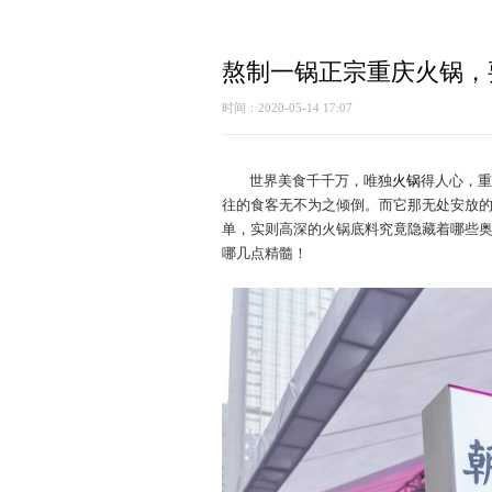
熬制一锅正宗重庆火锅，
时间：2020-05-14 17:07
世界美食千千万，唯独
火锅
得人心，重
往的食客无不为之倾倒。而它那无处安放
单，实则高深的火锅底料究竟隐藏着哪些
哪几点精髓！