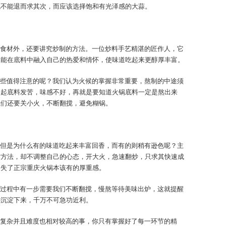
也不能退而求其次，而应该选择饱和有光泽感的大蒜。
食材外，还要讲究炒制的方法。一位炒料手艺精湛的匠作人，它
，能在底料中融入自己的热爱和情怀，使味道吃起来更醇厚丰富。
些值得注意的呢？我们认为火候的掌握非常重要，熬制的中途须
引起底料发苦，味感不好，再就是要知道火锅底料一定是熬出来
我们还要关小火，不断翻搅，避免糊锅。
但是为什么有的味道吃起来丰富回香，而有的则稍有逊色呢？主
作方法，却不调整自己的心态，开大火，急速翻炒，只求其快速成
丢失了正宗重庆火锅本该有的厚重感。
过程中有一步需要我们不断翻搅，慢熬等待美味出炉，这就提醒
心沉淀下来，千万不可急功近利。
复杂并且难度也相对较高的事，你只有掌握好了每一环节的精