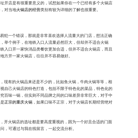
选址开店是有很重要意义的，试想如果你在一个已经有多个火锅店
外，对当地
火锅店的经营
类别有较为详细的了解也很重要。
易犯一个错误，那就是非常喜欢选择人流量大的门店，想法正确
性，举个例子，在地铁入口人流量必然巨大，但却并不适合火锅
地铁入口开一家快消品类餐饮更加合适，但并不适合火锅店，而且
些地方开一家火锅店，往往并不容易做好。
，现有的火锅品来还是不少的，比如鱼火锅，牛肉火锅等等，相
重视自己火锅店的特色打造，包括不限于特色化的菜品，特色化的
讲究百味一锅，但实则不同品牌之间的口味差异非常巨大，对于中
不是
正宗的重庆火锅
，如果口味不正宗，对于火锅店长期经营绝对
，开火锅店的选址都是要高度重视的，因为一个好且合适的门面
疑问，可通过与我在线留言，一起交流分析。