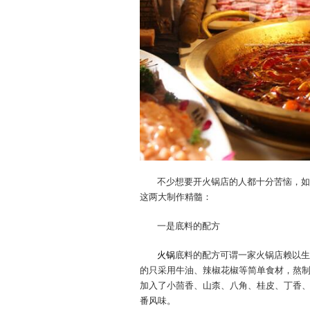
不少想要开火锅店的人都十分苦恼，如
这两大制作精髓：
一是底料的配方
火锅
底料的配方可谓一家火锅店赖以生
的只采用牛油、辣椒花椒等简单食材，熬
加入了小茴香、山柰、八角、桂皮、丁香
番风味。