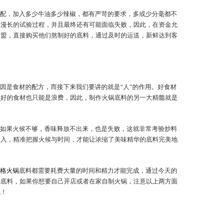
配，加入多少牛油多少辣椒，都有严苛的要求，多或少分毫都不
过漫长的试验过程，并且最终还有可能面临失败，因此，在资金允
加盟，直接购买他们熬制好的底料，通过及时的运送，新鲜达到客
因是食材的配方，而接下来我们要讲的就是“人”的作用。好食材
再好的食材也只能是浪费，因此，制作火锅底料的另一大精髓就是
如果火候不够，香味释放不出来，也是失败，这就非常考验炒料
投入，精准把握火候与时间，才能让浓缩了美味精华的底料完美地
格火锅
底料都需要耗费大量的时间和精力才能完成，通过今天的
锅底料，如果你想要自己开店或者在家自制火锅，注意以上两方面
哦！