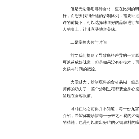
但是无论选用哪种食材，重在比列的调
行，而想要找到合适的炒制比列，需要经
许的前提下，可以选择味道好的品牌进行
人的桌上，让其享受地道美味。
二是掌握火候与时间
前文我们提到了导致底料差异的一大原
可以熬成好味道，但是如果没有好技术，
火候与时间的把控。
火候过大，炒制底料的食材易糊，但是
师傅的功力了，整个炒制过程都要全身心
呈现在食客眼前。
可能在此之前你并不知道，每一份
九宫
介绍，希望你能珍惜每一份来之不易的火
的精髓，也是可以做出好吃的火锅底料的