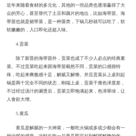
近年来随着食材的多元化，其他的一些品类也逐渐赢得了大
众的芳心，甚至替代了土豆和藕片的地位，比如海带苗。海
带苗也就是裙带菜，是一种藻类，下锅几秒就可以吃了，软
软嫩嫩的，入口即化还超入味。
4.贡菜
除了新晋的海带苗外，贡菜也成了不少人必点的经典素
菜。不过贡菜吃起来跟海带苗截然不同，贡菜的口感很特
殊，吃起来爽脆感十足，解腻又解馋。并且贡菜从上桌到起
锅是两个完全不同的状态，刚端上桌，贡菜干瘪色泽度差，
不过经过汤汁的涮烫后，贡菜立即饱满起来，色泽翠绿，让
人食欲大增。
5.黄瓜
黄瓜是解腻的一大神菜，一般吃火锅或多或少都会有一
种油腻的感觉，这时生吃一片黄瓜即可起到解腻解馋的作