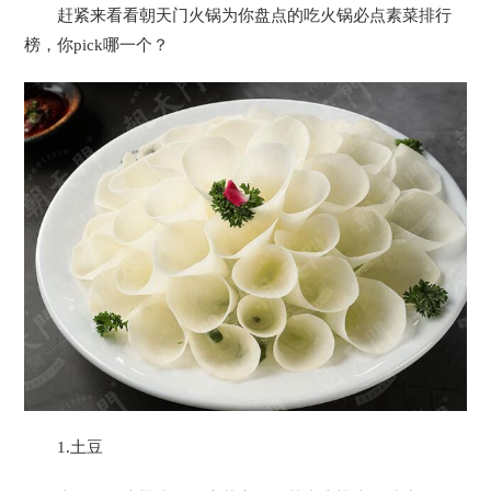
赶紧来看看朝天门火锅为你盘点的吃火锅必点素菜排行
榜，你pick哪一个？
1.土豆