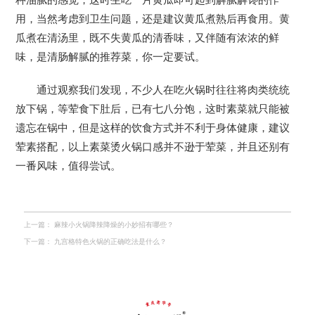
用，当然考虑到卫生问题，还是建议黄瓜煮熟后再食用。黄
瓜煮在清汤里，既不失黄瓜的清香味，又伴随有浓浓的鲜
味，是清肠解腻的推荐菜，你一定要试。
通过观察我们发现，不少人在吃火锅时往往将肉类统统
放下锅，等荤食下肚后，已有七八分饱，这时素菜就只能被
遗忘在锅中，但是这样的饮食方式并不利于身体健康，建议
荤素搭配，以上素菜烫火锅口感并不逊于荤菜，并且还别有
一番风味，值得尝试。
上一篇：
麻辣小火锅降辣降燥的小妙招有哪些？
下一篇：
九宫格特色火锅的正确吃法是什么？