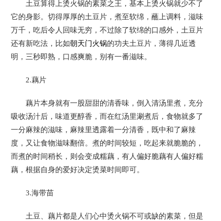
土豆算得上烫火锅的素菜之王，基本上烫火锅就少不了
它的身影。切得厚厚的土豆片，煮至软绵，蘸上调料，滋味
万千，吃后令人回味无穷，不过除了软绵的口感外，土豆片
还有新吃法，比如
朝天门火锅
的功夫土豆片，薄得几近透
明，三秒即熟，口感爽脆，别有一番滋味。
2.藕片
藕片本身就有一股甜甜的清香味，倒入清汤里煮，充分
吸收汤汁后，味道更醇香，而在红汤里涮煮后，食物就多了
一分麻辣的滋味，麻辣里透露着一分清香，既中和了麻辣
度，又让食物滋味翻倍。煮的时间较短，吃起来就脆脆的，
而煮的时间稍长，则会变成糯藕，有人偏好脆藕有人偏好糯
藕，根据自身的爱好决定烫菜时间即可。
3.海带苗
土豆、藕片都是人们心中烫火锅不可或缺的素菜，但是