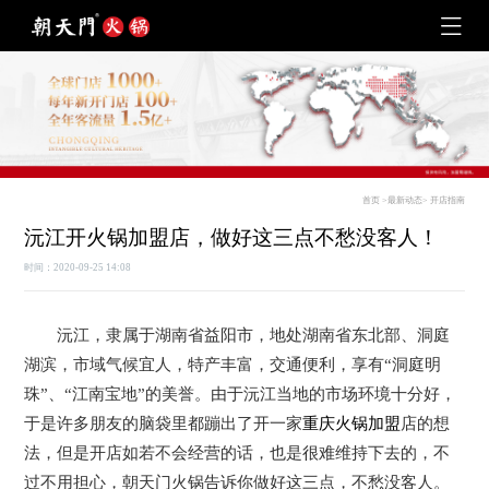
首页
>
最新动态
>
开店指南
沅江开火锅加盟店，做好这三点不愁没客人！
时间：2020-09-25 14:08
沅江，隶属于湖南省益阳市，地处湖南省东北部、洞庭
湖滨，市域气候宜人，特产丰富，交通便利，享有“洞庭明
珠”、“江南宝地”的美誉。由于沅江当地的市场环境十分好，
于是许多朋友的脑袋里都蹦出了开一家
重庆火锅加盟
店的想
法，但是开店如若不会经营的话，也是很难维持下去的，不
过不用担心，朝天门火锅告诉你做好这三点，不愁没客人。