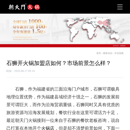
首页
>
最新动态
>
开店指南
石狮开火锅加盟店如何？市场前景怎么样？
时间：2020-08-17 09:34
石狮，作为福建省的三面沿海门户城市，石狮可谓极具
地理位置优势，作为福建县域经济十强之一，石狮的发展前
景可谓巨大，而作为沿海贸易重镇，石狮同时又具有优质的
旅游资源与沿海发展规划，餐饮行业在这里可谓活力十足，
最近朝天门火锅接到一位来自于石狮的餐饮老板咨询，说自
己打算在本地开个
火锅店
，但是却不清楚前景如何，下面一