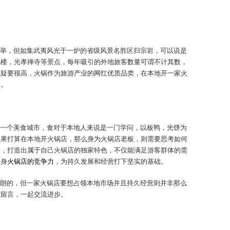
举，但如集武夷风光于一炉的省级风景名胜区归宗岩，可以说是
凤楼，光孝禅寺等景点，每年吸引的外地旅客数量可谓不计其数，
无疑要很高，火锅作为旅游产业的网红优质品类，在本地开一家火
目。
一个美食城市，食对于本地人来说是一门学问，以板鸭，光饼为
如果打算在本地开火锅店，那么身为火锅店老板，则需要思考如何
来，打造出属于自己火锅店的独家特色，不仅能满足游客群体的需
自身
火锅店的竞争力
，为持久发展和经营打下坚实的基础。
朗的，但一家火锅店要想占领本地市场并且持久经营则并非那么
线留言，一起交流进步。