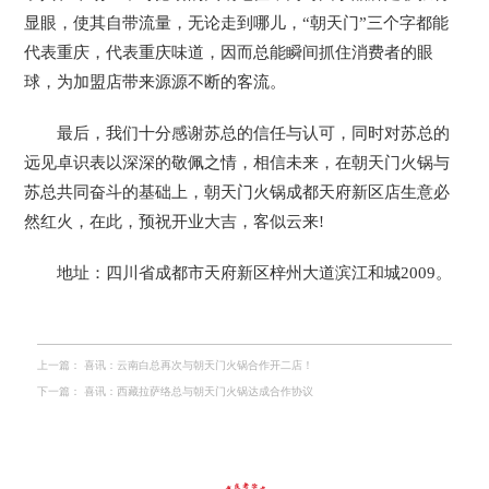
显眼，使其自带流量，无论走到哪儿，“朝天门”三个字都能
代表重庆，代表重庆味道，因而总能瞬间抓住消费者的眼
球，为加盟店带来源源不断的客流。
最后，我们十分感谢苏总的信任与认可，同时对苏总的
远见卓识表以深深的敬佩之情，相信未来，在朝天门火锅与
苏总共同奋斗的基础上，朝天门火锅成都天府新区店生意必
然红火，在此，预祝开业大吉，客似云来!
地址：四川省成都市天府新区梓州大道滨江和城2009。
上一篇：
喜讯：云南白总再次与朝天门火锅合作开二店！
下一篇：
喜讯：西藏拉萨络总与朝天门火锅达成合作协议