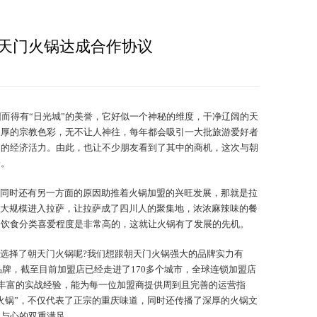
天门火锅达成合作协议
因而得有“日光城”的美誉，它好似一个神秘的维度，干净辽阔的天
浓厚的宗教色彩，无不让人神往，每年都会吸引一大批旅游爱好者
定的经济活力。由此，也让不少朋友看到了其中的商机，这次与朝
一。
同时还有另一方面的原因助推着火锅加盟的兴旺发展，那就是拉
人大规模进入拉萨，让拉萨成了四川人的聚集地，浓浓麻辣味的餐
的饮食分类喜爱程度是非常高的，这就让火锅有了发展的先机。
选择了朝天门火锅呢?我们想跟朝天门火锅强大的品牌实力有
品牌，截至目前加盟店已经走进了170多个城市，全球连锁加盟店
和丰富的实战经验，能为每一位加盟商提供周到且完善的运营指
火锅”，不仅代表了正宗的重庆味道，同时还传播了深厚的火锅文
胃与心的双重满足。