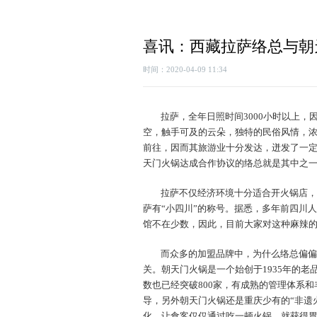
喜讯：西藏拉萨络总与朝
时间：2020-04-09 11:34
拉萨，全年日照时间3000小时以上，
空，触手可及的云朵，独特的民俗风情，
前往，因而其旅游业十分发达，迸发了一
天门火锅达成合作协议的络总就是其中之
拉萨不仅经济环境十分适合开火锅店，
萨有“小四川”的称号。据悉，多年前四川
馆不在少数，因此，目前大家对这种麻辣
而众多的加盟品牌中，为什么络总偏偏
关。朝天门火锅是一个始创于1935年的老
数也已经突破800家，有成熟的管理体系
导，另外朝天门火锅还是重庆少有的“非遗
化，让食客仅仅通过吃一顿火锅，就获得