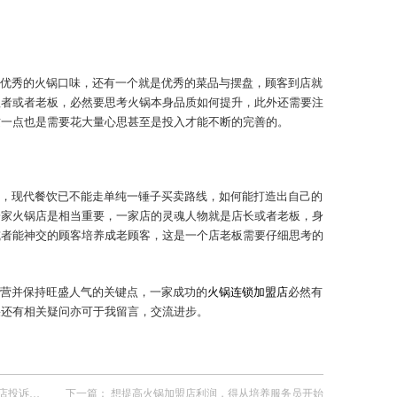
优秀的火锅口味，还有一个就是优秀的菜品与摆盘，顾客到店就
理者或者老板，必然要思考火锅本身品质如何提升，此外还需要注
这一点也是需要花大量心思甚至是投入才能不断的完善的。
，现代餐饮已不能走单纯一锤子买卖路线，如何能打造出自己的
一家火锅店是相当重要，一家店的灵魂人物就是店长或者老板，身
或者能神交的顾客培养成老顾客，这是一个店老板需要仔细思考的
营并保持旺盛人气的关键点，一家成功的
火锅连锁加盟店
必然有
果还有相关疑问亦可于我留言，交流进步。
投诉难题
下一篇：
想提高火锅加盟店利润，得从培养服务员开始