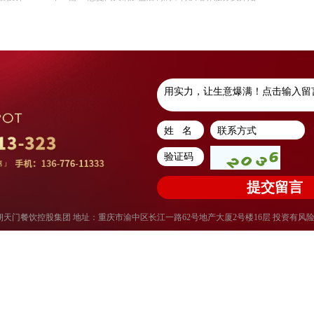
权所有：重庆朝天门餐饮控股集团 地址：重庆市渝中区长江一路62号地产大厦2号楼16层 投资有