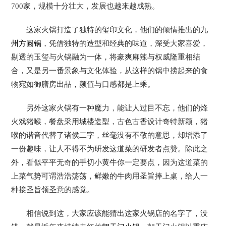
700家，规模十分壮大，发展也越来越成熟。
这家火锅打造了独特的玺印文化，他们的倾情推出的
九
州方圆锅
，凭借独特的造型和经典的味道，深受大家喜爱，
剔透的玉玺与火锅融为一体，将豪爽麻辣与权威隆重相结
合，又是另一番景象与文化体验，从这样的锅中捞起来的食
物宛如御膳房出品，颜值与口感都是上乘。
另外这家火锅有一种魔力，能让人过目不忘，他们的烽
火戏猪喉，餐盘采用城楼造型，古色古香设计奇特新颖，猪
喉的谐音代替了诸侯二字，丝毫没有不敬的意思，却增添了
一份趣味，让人不得不为研发这道菜的研发者点赞。除此之
外，看似平平无奇的手切小黄牛你一定要点，因为这道菜的
上菜气势可谓浩浩荡荡，鲜嫩的牛肉用圣旨捧上桌，给人一
种接圣旨领圣意的感觉。
相信说到这，大家应该能猜出这家火锅店的名字了，没