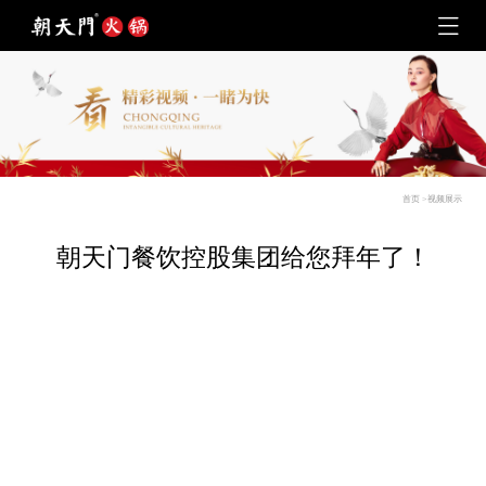
首页
>
视频展示
朝天门餐饮控股集团给您拜年了！