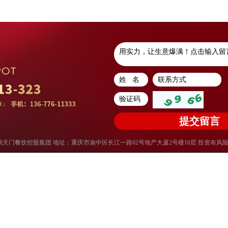
权所有：重庆朝天门餐饮控股集团 地址：重庆市渝中区长江一路62号地产大厦2号楼16层 投资有