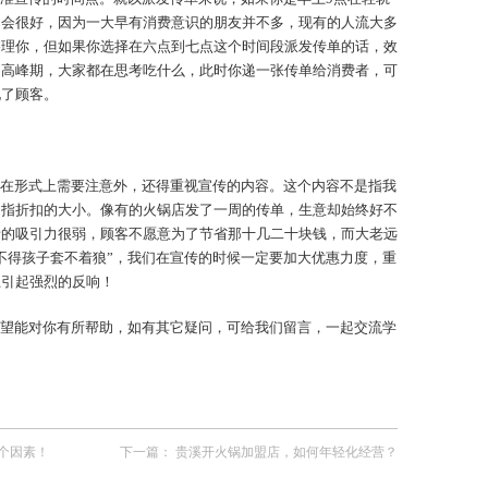
不会很好，因为一大早有消费意识的朋友并不多，现有的人流大多
搭理你，但如果你选择在六点到七点这个时间段派发传单的话，效
的高峰期，大家都在思考吃什么，此时你递一张传单给消费者，可
化了顾客。
在形式上需要注意外，还得重视宣传的内容。这个内容不是指我
是指折扣的大小。像有的火锅店发了一周的传单，生意却始终好不
者的吸引力很弱，顾客不愿意为了节省那十几二十块钱，而大老远
不得孩子套不着狼”，我们在宣传的时候一定要加大优惠力度，重
上引起强烈的反响！
望能对你有所帮助，如有其它疑问，可给我们留言，一起交流学
个因素！
下一篇：
贵溪开火锅加盟店，如何年轻化经营？