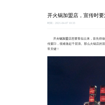
开火锅加盟店，宣传时要
时间：2021-04-07 10:33
开
火锅加盟
店想要客似云来，首先得做
传窠臼，很难激起千层浪。那么火锅店的
常关键！