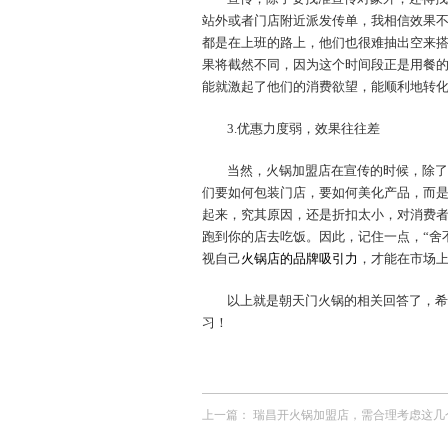
站外或者门店附近派发传单，我相信效果
都是在上班的路上，他们也很难抽出空来
果将截然不同，因为这个时间段正是用餐
能就激起了他们的消费欲望，能顺利地转
3.优惠力度弱，效果往往差
当然，火锅加盟店在宣传的时候，除了
们要如何包装门店，要如何美化产品，而
起来，究其原因，还是折扣太小，对消费
跑到你的店去吃饭。因此，记住一点，“舍
视自己
火锅店的品牌吸引力
，才能在市场
以上就是朝天门火锅的相关回答了，希
习！
上一篇：
瑞昌开火锅加盟店，需合理考虑这几