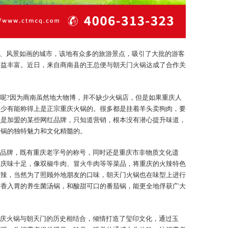
久、风景如画的城市，该地有众多的旅游景点，吸引了大批的游客
日益丰富。近日，来自商南县的王总便与朝天门火锅达成了合作关
呢?因为商南虽然地大物博，并不缺少火锅店，但是如果重庆人
鲜少有能称得上是正宗重庆火锅的。很多都是挂着羊头卖狗肉，要
么是加盟的某些网红品牌，只知道营销，根本没有潜心提升味道，
火锅的独特魅力和文化精髓的。
品牌，既有重庆老字号的称号，同时还是重庆市非物质文化遗
重庆味十足，像双椒牛肉、冒火牛肉等等菜品，将重庆的火辣特色
爽辣，当然为了照顾外地朋友的口味，朝天门火锅也在味型上进行
鲜香入胃的养生菌汤锅，和酸甜可口的番茄锅，能更全地俘获广大
庆火锅与朝天门的历史相结合，倾情打造了玺印文化，通过玉