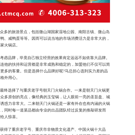
众多的旅游景点，包括微山湖国家湿地公园、南阳古镇、微山岛
麻鸭、咸鸭蛋等等。因而可以说当地的市场消费活力是非常大的，
一家火锅店。
考虑品牌，毕竟自己独立经营的效果肯定远远不如依靠大品牌。
就连他的扶持和运营都是非常成熟和稳定的，加盟他们不仅可以简
更多的客量。但是选择什么品牌好呢?马总担心选到实力差的品
上格外用心。
最终选择了与重庆老字号朝天门火锅合作。一来是朝天门火锅更
有众多原创的亮点，像经典的玉玺锅，让人眼前一亮的圣旨盘、城
的诱惑力非常大。二来朝天门火锅还是一家有外在也有内涵的火锅
境，同时每一道菜品都由专业的出品团队经过反复的推敲研发而
能给人惊喜。
获得了重庆老字号、重庆市非物质文化遗产、中国火锅十大品