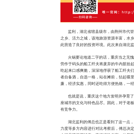
监利，湖北省辖县级市，由荆州市代管
之乡、活力之城，该地旅游资源丰富，水
此营造了良好的投资环境。此次来自湖北
火锅要论地道二字的话，重庆当之无愧
劳作于码头的船工纤夫将废弃的牛内脏拾
吃起来口感爽脆，深深地俘获了船工纤夫
者自备酒，自选一格，站在摊前，拈起碟
廉，经济实惠，同时还吃得方便热烙，一
也就是说，重庆这个地方发明并孕育了
座城市的文化与特色品尽。因此，对于老
有竞争力。
湖北监利的傅总也正是看到了这一点，
力度等多方内容进行对比考察后，傅总决