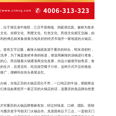
，位于湖北省中南部，江汉平原南端、洞庭湖北面。被称为鱼米
乡文化、农耕文化、荆楚文化、红色文化、民俗文化相互交融，由
监利的傅总就准备借着当地良好的经济市场开一家地道的火锅店。
。曾有文字记载，麻辣火锅就发源于重庆的码头，明末清初时，
起洗净，为了掩盖食材本身的味道，便选用麻辣的汤锅进行煮食，
们的心。而后随着火锅逐渐商业化发展，街边小贩便开始售卖，食
里的生片，且烫且吃，吃后按空碟子计价。这种方式不仅价格低
经推广，便瞬间在街头巷尾走红。
火锅，当地正宗的火锅店层出不穷，一口纯正的牛油，便能将这
板们来说如果想开一家正宗的火锅店的话，选重庆的老品牌自然更
才对重庆的火锅品牌青睐有加，经过对味道、口碑、团队、营销
定与重庆老字号朝天门火锅合作。其原因有以下三点，一是朝天门