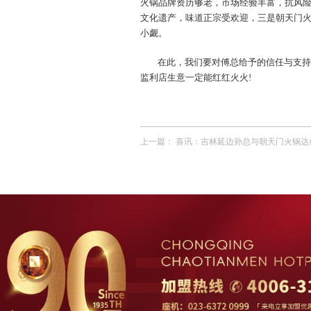
火锅品牌资历够老，市场经验丰富，抗风
文化遗产，味道正宗受欢迎，三是朝天门火锅
小觑。
在此，我们要对傅总给予的信任与支持
监利店生意一定能红红火火!
上一篇：
喜讯：吉林延边孙总与朝天门火锅达成合