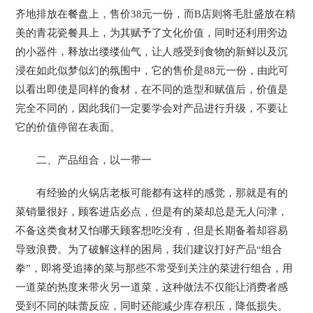
齐地排放在餐盘上，售价38元一份，而B店则将毛肚盛放在精
美的青花瓷餐具上，为其赋予了文化价值，同时还利用旁边
的小器件，释放出缕缕仙气，让人感受到食物的新鲜以及沉
浸在如此似梦似幻的氛围中，它的售价是88元一份，由此可
以看出即使是同样的食材，在不同的造型和赋值后，价值是
完全不同的，因此我们一定要学会对产品进行升级，不要让
它的价值停留在表面。
二、产品组合，以一带一
有经验的火锅店老板可能都有这样的感觉，那就是有的
菜销量很好，顾客进店必点，但是有的菜却总是无人问津，
不备这类食材又怕哪天顾客想吃没有，但是长期备着却容易
导致浪费。为了破解这样的困局，我们建议打好产品“组合
拳”，即将受追捧的菜与那些不常受到关注的菜进行组合，用
一道菜的热度来带火另一道菜，这种做法不仅能让消费者感
受到不同的味蕾反应，同时还能减少库存积压，降低损失。