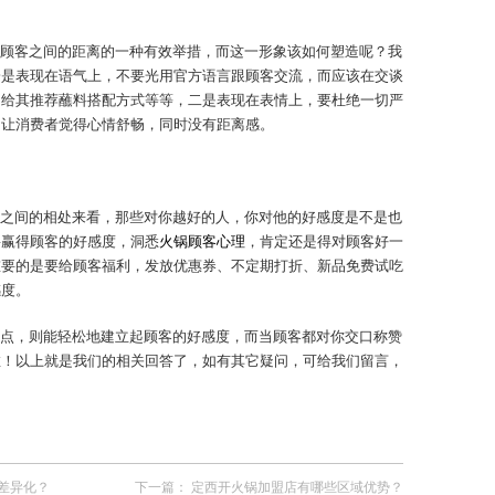
顾客之间的距离的一种有效举措，而这一形象该如何塑造呢？我
一是表现在语气上，不要光用官方语言跟顾客交流，而应该在交谈
，给其推荐蘸料搭配方式等等，二是表现在表情上，要杜绝一切严
，让消费者觉得心情舒畅，同时没有距离感。
之间的相处来看，那些对你越好的人，你对他的好感度是不是也
要赢得顾客的好感度，洞悉
火锅顾客心理
，肯定还是得对顾客好一
重要的是要给顾客福利，发放优惠券、不定期打折、新品免费试吃
感度。
点，则能轻松地建立起顾客的好感度，而当顾客都对你交口称赞
啦！以上就是我们的相关回答了，如有其它疑问，可给我们留言，
差异化？
下一篇：
定西开火锅加盟店有哪些区域优势？