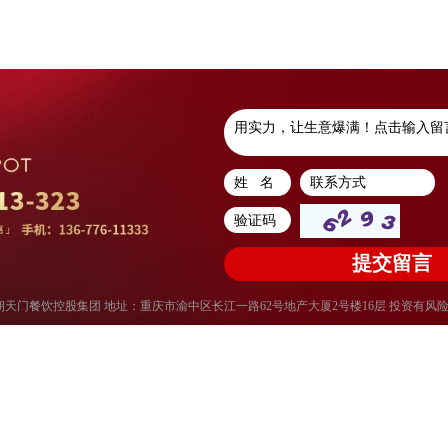
权所有：重庆朝天门餐饮控股集团 地址：重庆市渝中区长江一路62号地产大厦2号楼16层 投资有